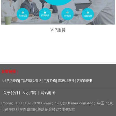
VIP服务
友情链接 :
U8防伪查询
T系列防伪查询
用友价格
用友U8软件
方案白皮书
关于我们
人才招聘
网站地图
Phone：189 1137 7978 E-mail：SZQ@UFidea.com Add：中国·北京
市昌平区科星西路国风美唐综合楼2号楼405室